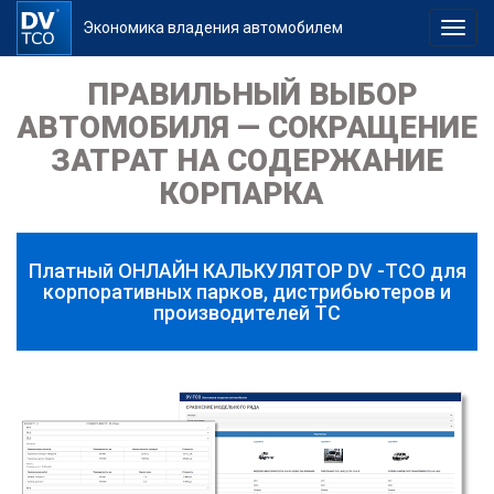
Экономика владения автомобилем
Toggle
ПРАВИЛЬНЫЙ ВЫБОР
АВТОМОБИЛЯ — СОКРАЩЕНИЕ
ЗАТРАТ НА СОДЕРЖАНИЕ
КОРПАРКА
Платный ОНЛАЙН КАЛЬКУЛЯТОР DV -TCO для
корпоративных парков, дистрибьютеров и
производителей ТС